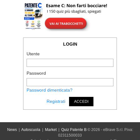
LOGIN
Utente
Password
Password dimenticata?
Registrati
ACCEDI
News
|
Autoscuola
|
Market
|
Quiz Patente B
© 2026 - eBrave S.r.l. P.iva:
02311500033