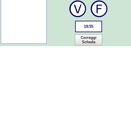
19
:
55
Correggi
Scheda