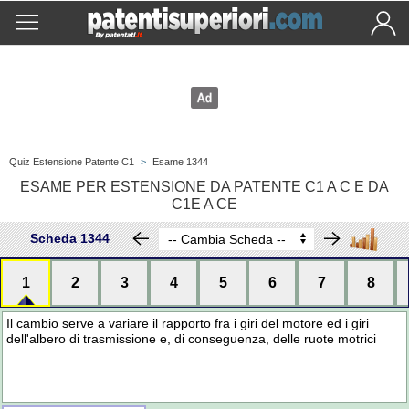
Quiz Estensione Patente C1
>
Esame 1344
ESAME PER ESTENSIONE DA PATENTE C1 A C E DA
C1E A CE
Scheda 1344
1
2
3
4
5
6
7
8
Il cambio serve a variare il rapporto fra i giri del motore ed i giri
dell'albero di trasmissione e, di conseguenza, delle ruote motrici