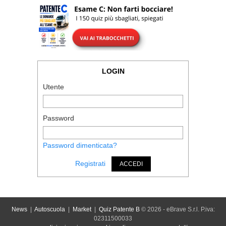
LOGIN
Utente
Password
Password dimenticata?
Registrati
ACCEDI
News
|
Autoscuola
|
Market
|
Quiz Patente B
© 2026 - eBrave S.r.l. P.iva:
02311500033