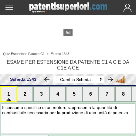
Quiz Estensione Patente C1
>
Esame 1343
ESAME PER ESTENSIONE DA PATENTE C1 A C E DA
C1E A CE
Scheda 1343
1
2
3
4
5
6
7
8
Il consumo specifico di un motore rappresenta la quantità di
combustibile necessaria per la produzione di una unità di potenza