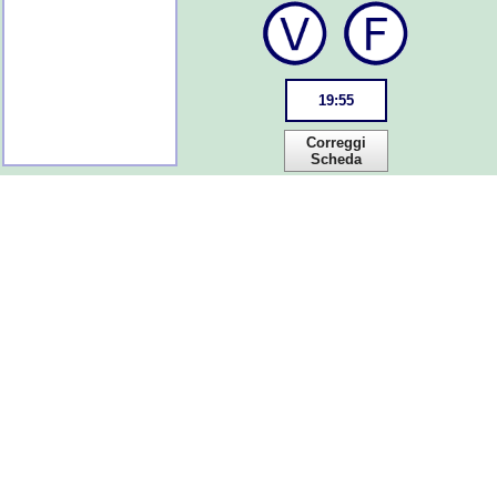
19
:
55
Correggi
Scheda