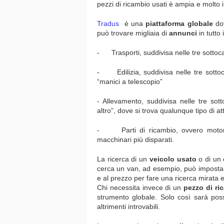
pezzi di ricambio usati è ampia e molto 
Tradus
è una
piattaforma globale
dov
può trovare migliaia di
annunci
in tutto
- Trasporti, suddivisa nelle tre sottoca
- Edilizia, suddivisa nelle tre sottoca
“manici a telescopio”
- Allevamento, suddivisa nelle tre sotto
altro”, dove si trova qualunque tipo di at
- Parti di ricambio, ovvero motori
macchinari più disparati.
La ricerca di un
veicolo usato
o di un
cerca un van, ad esempio, può impostare d
e al prezzo per fare una ricerca mirata 
Chi necessita invece di un
pezzo di ri
strumento globale. Solo così sarà possi
altrimenti introvabili.