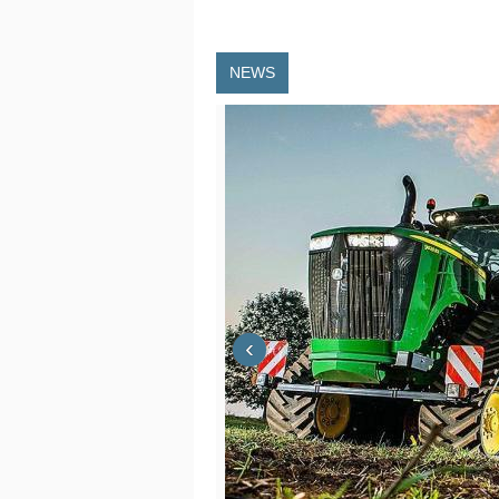
NEWS
‹