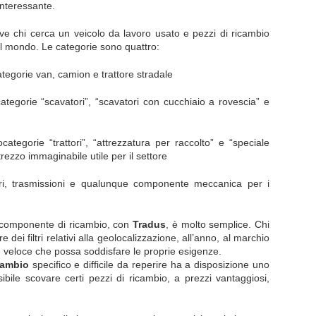
interessante.
e chi cerca un veicolo da lavoro usato e pezzi di ricambio
 il mondo. Le categorie sono quattro:
tegorie van, camion e trattore stradale
tegorie “scavatori”, “scavatori con cucchiaio a rovescia” e
categorie “trattori”, “attrezzatura per raccolto” e “speciale
trezzo immaginabile utile per il settore
, trasmissioni e qualunque componente meccanica per i
 componente di ricambio, con
Tradus
, è molto semplice. Chi
ei filtri relativi alla geolocalizzazione, all’anno, al marchio
e veloce che possa soddisfare le proprie esigenze.
cambio
specifico e difficile da reperire ha a disposizione uno
bile scovare certi pezzi di ricambio, a prezzi vantaggiosi,