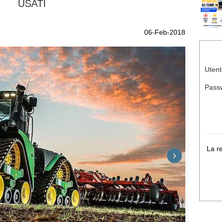
USATI
06-Feb-2018
Utent
Pass
La r
›