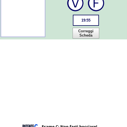
19
:
55
Correggi
Scheda