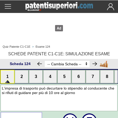
Quiz Patente C1-C1E
>
Esame 124
SCHEDE PATENTE C1-C1E: SIMULAZIONE ESAME
Scheda 124
1
2
3
4
5
6
7
8
L'impresa di trasporto può decurtare lo stipendio al conducente che
si rifiuti di guidare per più di 10 ore al giorno