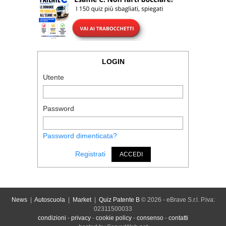
LOGIN
Utente
Password
Password dimenticata?
Registrati
ACCEDI
News
|
Autoscuola
|
Market
|
Quiz Patente B
© 2026 - eBrave S.r.l. P.iva:
02311500033
condizioni
-
privacy
-
cookie policy
-
consenso
-
contatti