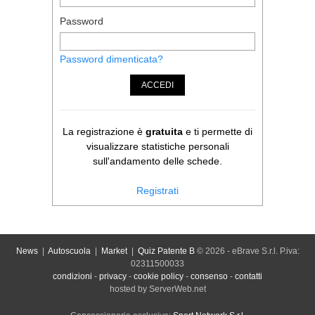
Password
Password dimenticata?
ACCEDI
La registrazione è
gratuita
e ti permette di
visualizzare statistiche personali
sull'andamento delle schede.
Registrati
News
|
Autoscuola
|
Market
|
Quiz Patente B
© 2026 - eBrave S.r.l. P.iva:
02311500033
condizioni
-
privacy
-
cookie policy
-
consenso
-
contatti
hosted by ServerWeb.net