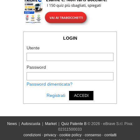
LOGIN
Utente
Password
Password dimenticata?
Registrati
ACCEDI
News
|
Autoscuola
|
Market
|
Quiz Patente B
© 2026 - eBrave S.r.l. P.iva:
02311500033
condizioni
-
privacy
-
cookie policy
-
consenso
-
contatti