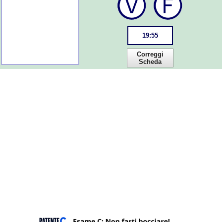
19
:
54
Correggi
Scheda