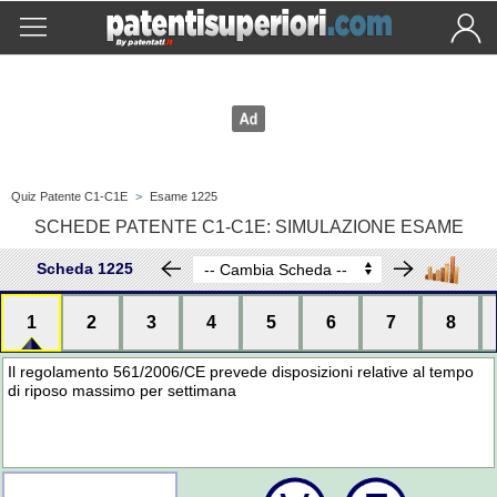
Quiz Patente C1-C1E
>
Esame 1225
SCHEDE PATENTE C1-C1E: SIMULAZIONE ESAME
Scheda 1225
1
2
3
4
5
6
7
8
Il regolamento 561/2006/CE prevede disposizioni relative al tempo
di riposo massimo per settimana