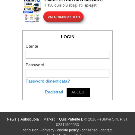
LOGIN
Utente
Password
Password dimenticata?
Registrati
ACCEDI
News
|
Autoscuola
|
Market
|
Quiz Patente B
© 2026 - eBrave S.r.l. P.iva:
02311500033
condizioni
-
privacy
-
cookie policy
-
consenso
-
contatti