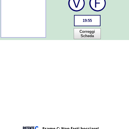
19
:
55
Correggi
Scheda