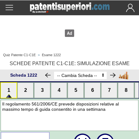
Quiz Patente C1-C1E
>
Esame 1222
SCHEDE PATENTE C1-C1E: SIMULAZIONE ESAME
Scheda 1222
1
2
3
4
5
6
7
8
Il regolamento 561/2006/CE prevede disposizioni relative al
massimo tempo di guida consentito in una settimana