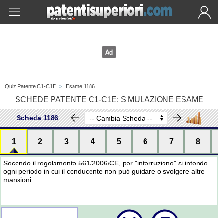
Quiz Patente C1-C1E
>
Esame 1186
SCHEDE PATENTE C1-C1E: SIMULAZIONE ESAME
Scheda 1186
1
2
3
4
5
6
7
8
Secondo il regolamento 561/2006/CE, per "interruzione" si intende
ogni periodo in cui il conducente non può guidare o svolgere altre
mansioni