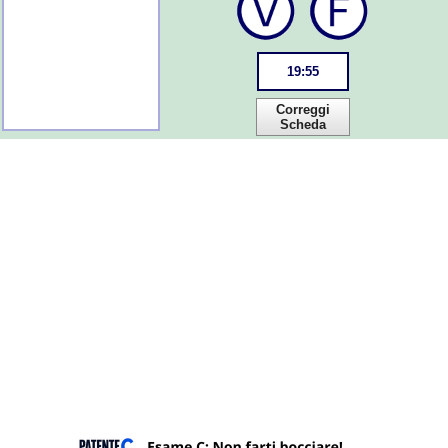
19
:
55
Correggi
Scheda