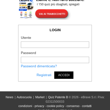
LOGIN
Utente
Password
Password dimenticata?
Registrati
ACCEDI
News
|
Autoscuola
|
Market
|
Quiz Patente B
© 2026 - eBrave S.r.l. P.iva:
02311500033
condizioni
-
privacy
-
cookie policy
-
consenso
-
contatti