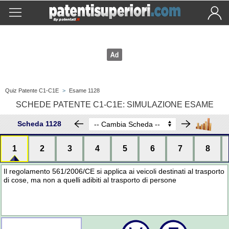
Quiz Patente C1-C1E
>
Esame 1128
SCHEDE PATENTE C1-C1E: SIMULAZIONE ESAME
Scheda 1128
1
2
3
4
5
6
7
8
Il regolamento 561/2006/CE si applica ai veicoli destinati al trasporto
di cose, ma non a quelli adibiti al trasporto di persone