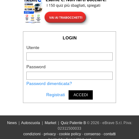
LOGIN
Utente
Password
Password dimenticata?
Registrati
ACCEDI
News
|
Autoscuola
|
Market
|
Quiz Patente B
© 2026 - eBrave S.r.l. P.iva:
02311500033
condizioni
-
privacy
-
cookie policy
-
consenso
-
contatti