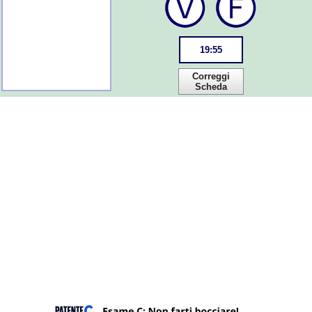
19
:
55
Correggi
Scheda