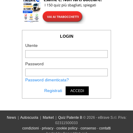
LOGIN
Utente
Password
Password dimenticata?
Registrati
ACCEDI
News
|
Autoscuola
|
Market
|
Quiz Patente B
© 2026 - eBrave S.r.l. P.iva:
02311500033
condizioni
-
privacy
-
cookie policy
-
consenso
-
contatti