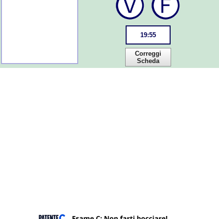
19
:
55
Correggi
Scheda