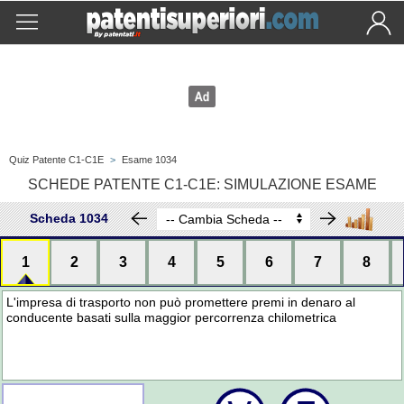
Quiz Patente C1-C1E
>
Esame 1034
SCHEDE PATENTE C1-C1E: SIMULAZIONE ESAME
Scheda 1034
1
2
3
4
5
6
7
8
L'impresa di trasporto non può promettere premi in denaro al
conducente basati sulla maggior percorrenza chilometrica