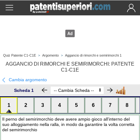
Quiz Patente C1-C1E
>
Argomento
>
Aggancio di rimorchi e semirimorchi 1
AGGANCIO DI RIMORCHI E SEMIRIMORCHI: PATENTE
C1-C1E
Cambia argomento
Scheda 1
1
2
3
4
5
6
7
8
Il perno del semirimorchio deve avere ampio gioco all'interno del
suo alloggiamento nella ralla, in modo da garantire la volta corretta
del semirimorchio