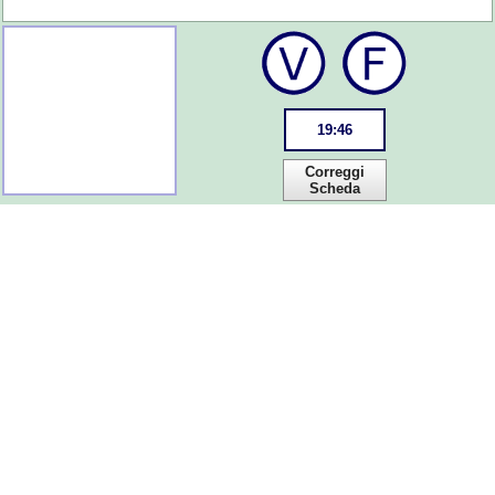
19
:
46
Correggi
Scheda