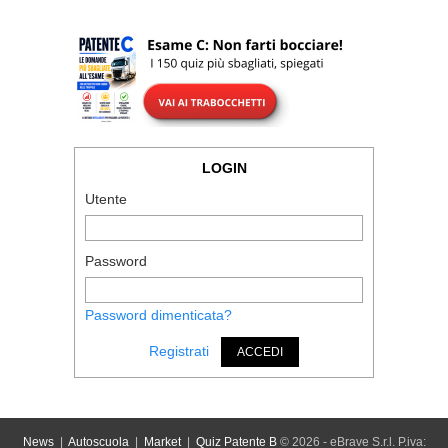
LOGIN
Utente
Password
Password dimenticata?
Registrati
ACCEDI
News
|
Autoscuola
|
Market
|
Quiz Patente B
© 2026 - eBrave S.r.l. P.iva: