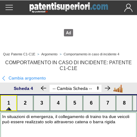
Quiz Patente C1-C1E
>
Argomento
>
Comportamento in caso di incidente 4
COMPORTAMENTO IN CASO DI INCIDENTE: PATENTE
C1-C1E
Cambia argomento
Scheda 4
1
2
3
4
5
6
7
8
In situazioni di emergenza, il collegamento di traino tra due veicoli
può essere realizzato solo attraverso catena o barra rigida