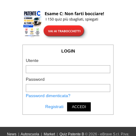
LOGIN
Utente
Password
Password dimenticata?
Registrati
ACCEDI
News
|
Autoscuola
|
Market
|
Quiz Patente B
© 2026 - eBrave S.r.l. P.iva: