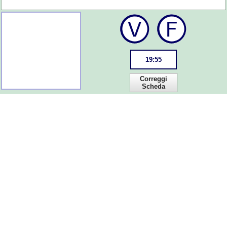
19
:
55
Correggi
Scheda