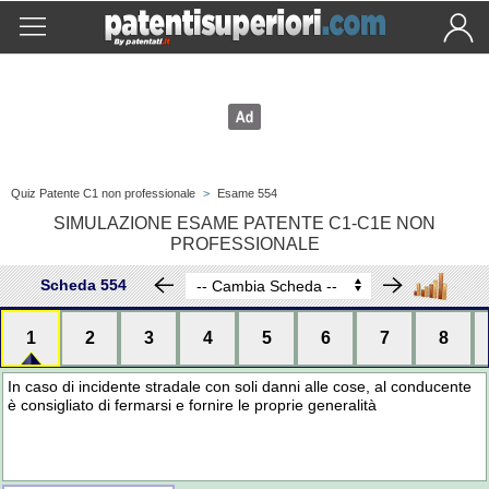
Quiz Patente C1 non professionale
>
Esame 554
SIMULAZIONE ESAME PATENTE C1-C1E NON
PROFESSIONALE
Scheda 554
1
2
3
4
5
6
7
8
In caso di incidente stradale con soli danni alle cose, al conducente
è consigliato di fermarsi e fornire le proprie generalità