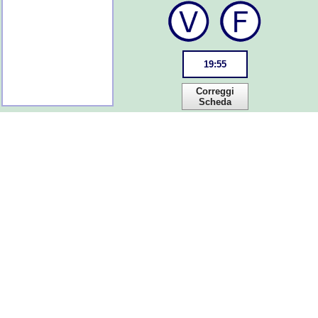
19
:
55
Correggi
Scheda