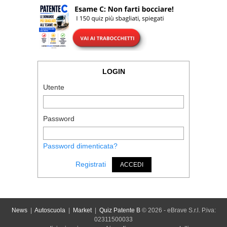
LOGIN
Utente
Password
Password dimenticata?
Registrati
ACCEDI
News
|
Autoscuola
|
Market
|
Quiz Patente B
© 2026 - eBrave S.r.l. P.iva:
02311500033