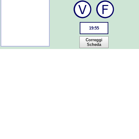
19
:
55
Correggi
Scheda