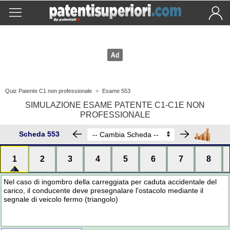
Quiz Patente C1 non professionale
>
Esame 553
SIMULAZIONE ESAME PATENTE C1-C1E NON
PROFESSIONALE
Scheda 553
1
2
3
4
5
6
7
8
Nel caso di ingombro della carreggiata per caduta accidentale del
carico, il conducente deve presegnalare l'ostacolo mediante il
segnale di veicolo fermo (triangolo)