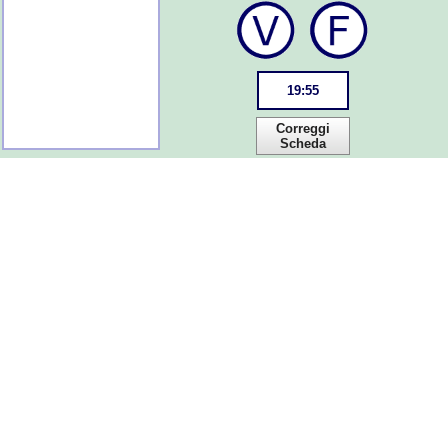
19
:
55
Correggi
Scheda