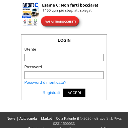
LOGIN
Utente
Password
Password dimenticata?
Registrati
ACCEDI
News
|
Autoscuola
|
Market
|
Quiz Patente B
© 2026 - eBrave S.r.l. P.iva:
02311500033