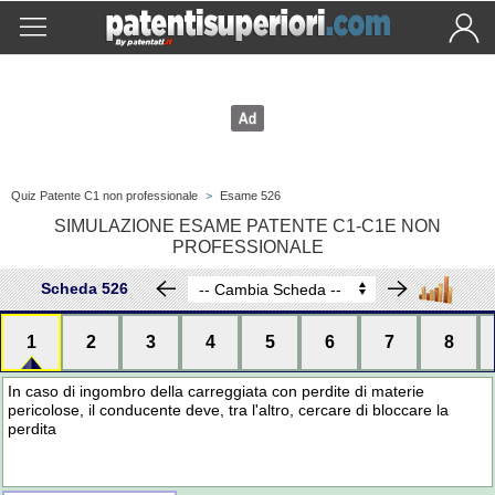
Quiz Patente C1 non professionale
>
Esame 526
SIMULAZIONE ESAME PATENTE C1-C1E NON
PROFESSIONALE
Scheda 526
1
2
3
4
5
6
7
8
In caso di ingombro della carreggiata con perdite di materie
pericolose, il conducente deve, tra l'altro, cercare di bloccare la
perdita