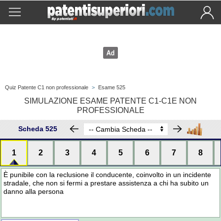
Quiz Patente C1 non professionale
>
Esame 525
SIMULAZIONE ESAME PATENTE C1-C1E NON
PROFESSIONALE
Scheda 525
1
2
3
4
5
6
7
8
È punibile con la reclusione il conducente, coinvolto in un incidente
stradale, che non si fermi a prestare assistenza a chi ha subito un
danno alla persona