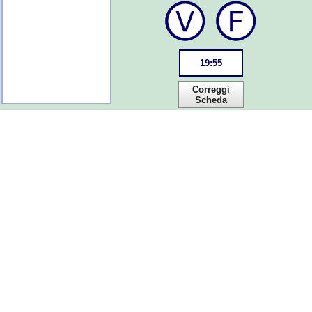
19
:
55
Correggi
Scheda