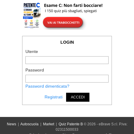
LOGIN
Utente
Password
Password dimenticata?
Registrati
ACCEDI
News
|
Autoscuola
|
Market
|
Quiz Patente B
© 2026 - eBrave S.r.l. P.iva:
02311500033