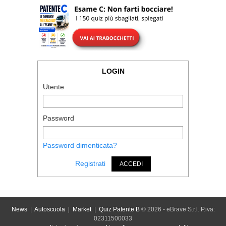
LOGIN
Utente
Password
Password dimenticata?
Registrati
ACCEDI
News
|
Autoscuola
|
Market
|
Quiz Patente B
© 2026 - eBrave S.r.l. P.iva:
02311500033