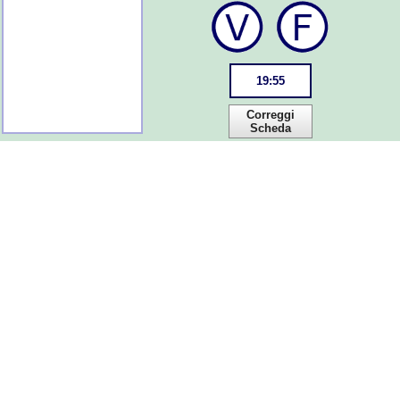
19
:
55
Correggi
Scheda