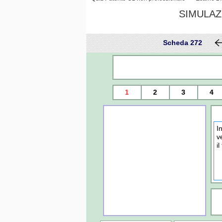
SIMULAZ
Scheda 272
1
2
3
4
I
v
i