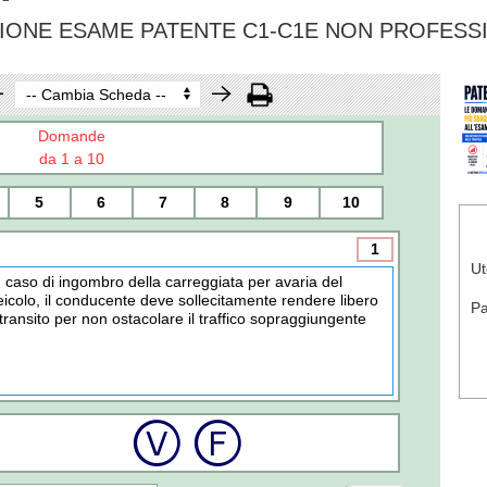
IONE ESAME PATENTE C1-C1E NON PROFESS
Domande
da 1 a 10
5
6
7
8
9
10
1
Ut
n caso di ingombro della carreggiata per avaria del
eicolo, il conducente deve sollecitamente rendere libero
P
l transito per non ostacolare il traffico sopraggiungente