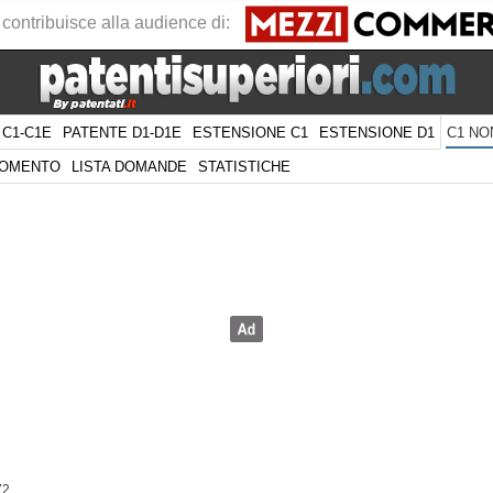
 contribuisce alla audience di:
 C1-C1E
PATENTE D1-D1E
ESTENSIONE C1
ESTENSIONE D1
C1 NO
GOMENTO
LISTA DOMANDE
STATISTICHE
72