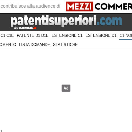
 contribuisce alla audience di:
 C1-C1E
PATENTE D1-D1E
ESTENSIONE C1
ESTENSIONE D1
C1 NO
GOMENTO
LISTA DOMANDE
STATISTICHE
71