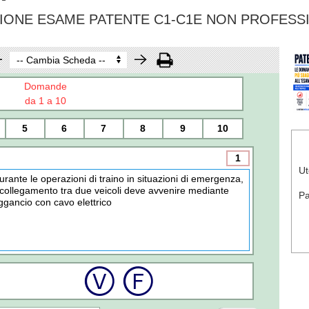
IONE ESAME PATENTE C1-C1E NON PROFESS
Domande
da 1 a 10
5
6
7
8
9
10
1
Ut
urante le operazioni di traino in situazioni di emergenza,
l collegamento tra due veicoli deve avvenire mediante
P
ggancio con cavo elettrico