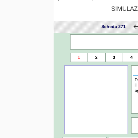
SIMULAZ
Scheda 271
1
2
3
4
D
i
a