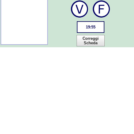
19
:
55
Correggi
Scheda