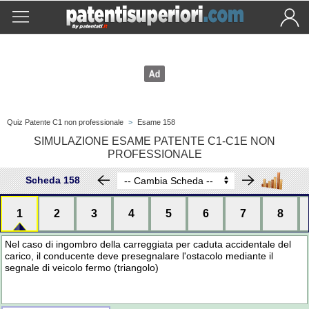
Quiz Patente C1 non professionale
>
Esame 158
SIMULAZIONE ESAME PATENTE C1-C1E NON
PROFESSIONALE
Scheda 158
1
2
3
4
5
6
7
8
Nel caso di ingombro della carreggiata per caduta accidentale del
carico, il conducente deve presegnalare l'ostacolo mediante il
segnale di veicolo fermo (triangolo)