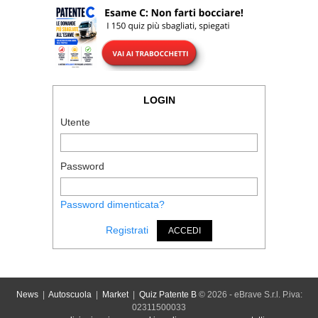
LOGIN
Utente
Password
Password dimenticata?
Registrati
ACCEDI
News
|
Autoscuola
|
Market
|
Quiz Patente B
© 2026 - eBrave S.r.l. P.iva:
02311500033