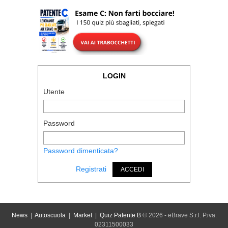
LOGIN
Utente
Password
Password dimenticata?
Registrati
ACCEDI
News
|
Autoscuola
|
Market
|
Quiz Patente B
© 2026 - eBrave S.r.l. P.iva:
02311500033