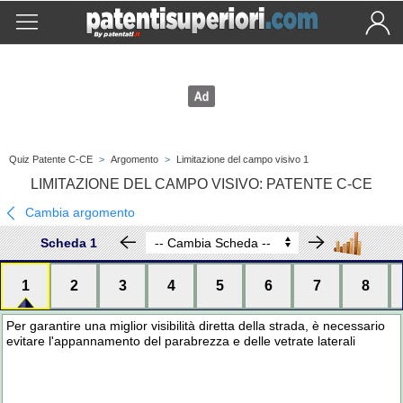
Quiz Patente C-CE
>
Argomento
>
Limitazione del campo visivo 1
LIMITAZIONE DEL CAMPO VISIVO: PATENTE C-CE
Cambia argomento
Scheda 1
1
2
3
4
5
6
7
8
Per garantire una miglior visibilità diretta della strada, è necessario
evitare l'appannamento del parabrezza e delle vetrate laterali