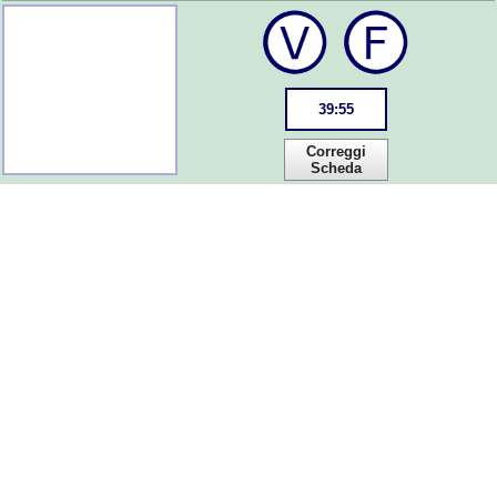
39
:
55
Correggi
Scheda