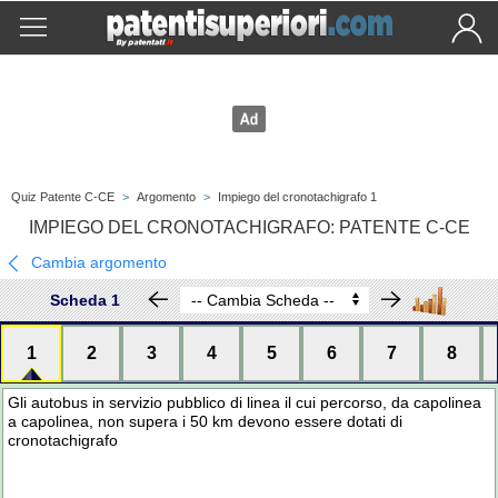
Quiz Patente C-CE
>
Argomento
>
Impiego del cronotachigrafo 1
IMPIEGO DEL CRONOTACHIGRAFO: PATENTE C-CE
Cambia argomento
Scheda 1
1
2
3
4
5
6
7
8
Gli autobus in servizio pubblico di linea il cui percorso, da capolinea
a capolinea, non supera i 50 km devono essere dotati di
cronotachigrafo