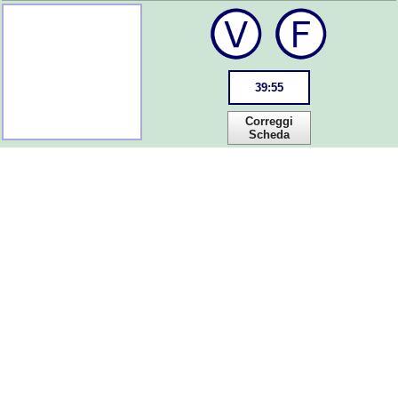
39
:
55
Correggi
Scheda