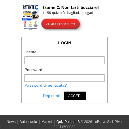
LOGIN
Utente
Password
Password dimenticata?
Registrati
ACCEDI
News
|
Autoscuola
|
Market
|
Quiz Patente B
© 2026 - eBrave S.r.l. P.iva:
02311500033