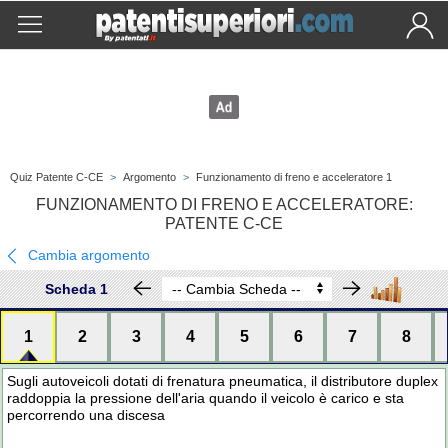
Quiz Patente C-CE
>
Argomento
>
Funzionamento di freno e acceleratore 1
FUNZIONAMENTO DI FRENO E ACCELERATORE:
PATENTE C-CE
Cambia argomento
Scheda 1
1
2
3
4
5
6
7
8
Sugli autoveicoli dotati di frenatura pneumatica, il distributore duplex
raddoppia la pressione dell'aria quando il veicolo è carico e sta
percorrendo una discesa