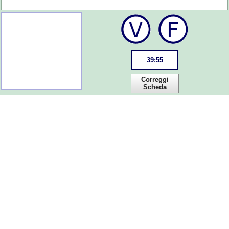
39
:
54
Correggi
Scheda