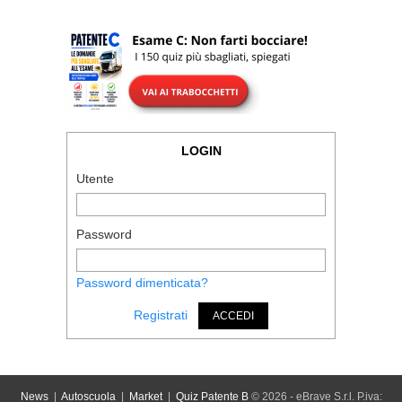
LOGIN
Utente
Password
Password dimenticata?
Registrati
ACCEDI
News
|
Autoscuola
|
Market
|
Quiz Patente B
© 2026 - eBrave S.r.l. P.iva: