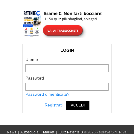
LOGIN
Utente
Password
Password dimenticata?
Registrati
ACCEDI
News
|
Autoscuola
|
Market
|
Quiz Patente B
© 2026 - eBrave S.r.l. P.iva: