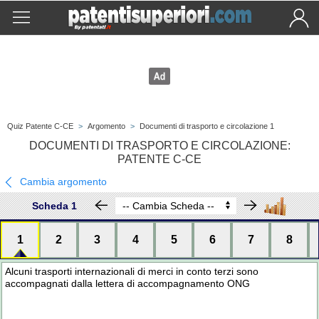
Quiz Patente C-CE
>
Argomento
>
Documenti di trasporto e circolazione 1
DOCUMENTI DI TRASPORTO E CIRCOLAZIONE:
PATENTE C-CE
Cambia argomento
Scheda 1
1
2
3
4
5
6
7
8
Alcuni trasporti internazionali di merci in conto terzi sono
accompagnati dalla lettera di accompagnamento ONG