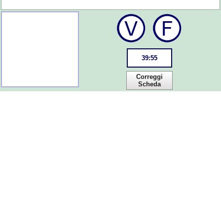
39
:
55
Correggi
Scheda