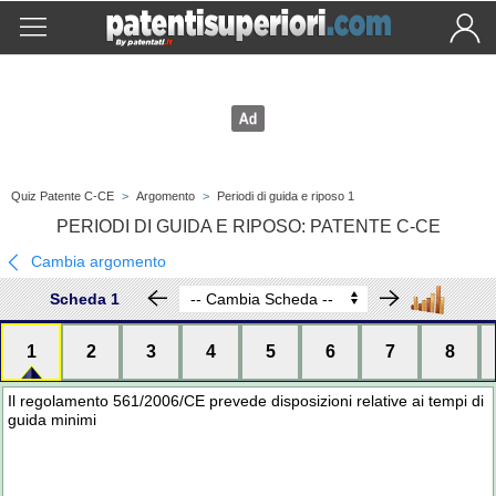
Quiz Patente C-CE
>
Argomento
>
Periodi di guida e riposo 1
PERIODI DI GUIDA E RIPOSO: PATENTE C-CE
Cambia argomento
Scheda 1
1
2
3
4
5
6
7
8
Il regolamento 561/2006/CE prevede disposizioni relative ai tempi di
guida minimi