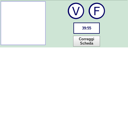
39
:
55
Correggi
Scheda