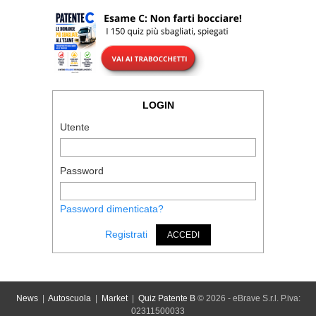
LOGIN
Utente
Password
Password dimenticata?
Registrati
ACCEDI
News
|
Autoscuola
|
Market
|
Quiz Patente B
© 2026 - eBrave S.r.l. P.iva:
02311500033