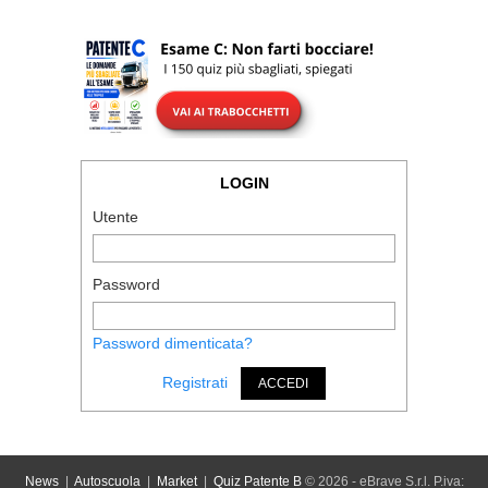
LOGIN
Utente
Password
Password dimenticata?
Registrati
ACCEDI
News
|
Autoscuola
|
Market
|
Quiz Patente B
© 2026 - eBrave S.r.l. P.iva: