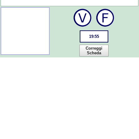
19
:
55
Correggi
Scheda