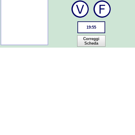
19
:
55
Correggi
Scheda