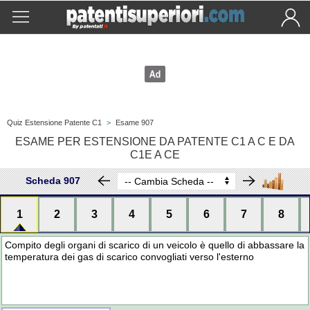
Quiz Estensione Patente C1
>
Esame 907
ESAME PER ESTENSIONE DA PATENTE C1 A C E DA
C1E A CE
Scheda 907
1
2
3
4
5
6
7
8
Compito degli organi di scarico di un veicolo è quello di abbassare la
temperatura dei gas di scarico convogliati verso l'esterno