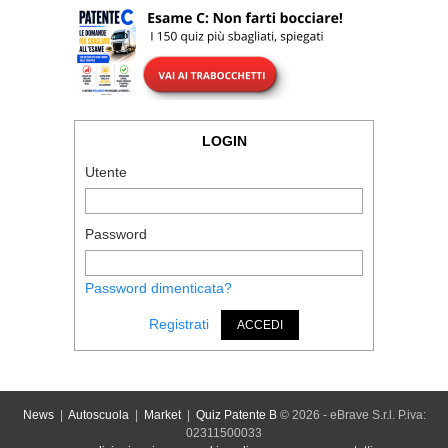
LOGIN
Utente
Password
Password dimenticata?
Registrati
ACCEDI
News
|
Autoscuola
|
Market
|
Quiz Patente B
© 2026 - eBrave S.r.l. P.iva:
02311500033