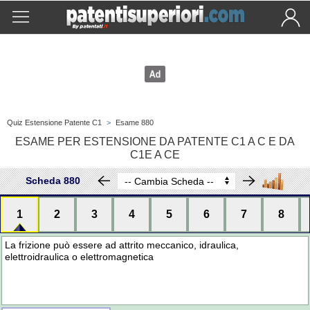
Quiz Estensione Patente C1
>
Esame 880
ESAME PER ESTENSIONE DA PATENTE C1 A C E DA
C1E A CE
Scheda 880
1
2
3
4
5
6
7
8
La frizione può essere ad attrito meccanico, idraulica,
elettroidraulica o elettromagnetica