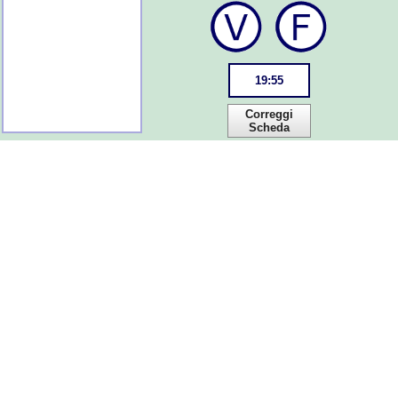
19
:
55
Correggi
Scheda