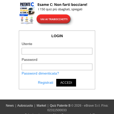
LOGIN
Utente
Password
Password dimenticata?
Registrati
ACCEDI
News
|
Autoscuola
|
Market
|
Quiz Patente B
© 2026 - eBrave S.r.l. P.iva:
02311500033