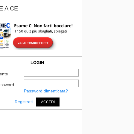
E A CE
LOGIN
ente
assword
Password dimenticata?
Registrati
ACCEDI