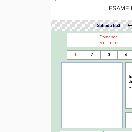
ESAME P
Scheda 853
Domande
da 1 a 10
1
2
3
4
I
d
c