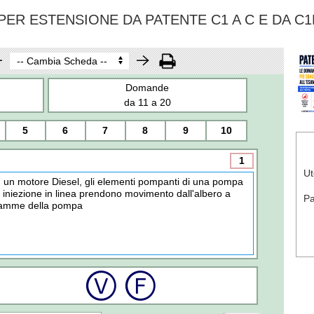
ER ESTENSIONE DA PATENTE C1 A C E DA C1
Domande
da 11 a 20
5
6
7
8
9
10
1
Ut
n un motore Diesel, gli elementi pompanti di una pompa
i iniezione in linea prendono movimento dall'albero a
P
amme della pompa