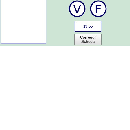
19
:
55
Correggi
Scheda