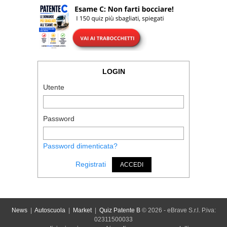
LOGIN
Utente
Password
Password dimenticata?
Registrati
ACCEDI
News
|
Autoscuola
|
Market
|
Quiz Patente B
© 2026 - eBrave S.r.l. P.iva:
02311500033