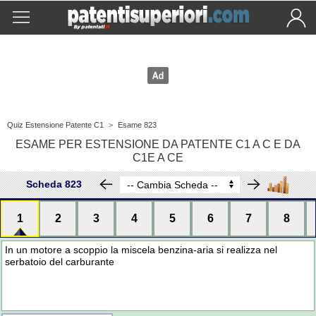
Quiz Estensione Patente C1
>
Esame 823
ESAME PER ESTENSIONE DA PATENTE C1 A C E DA
C1E A CE
Scheda 823
1
2
3
4
5
6
7
8
In un motore a scoppio la miscela benzina-aria si realizza nel
serbatoio del carburante