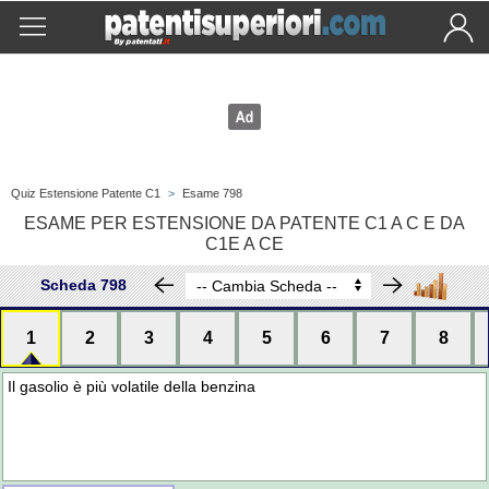
Quiz Estensione Patente C1
>
Esame 798
ESAME PER ESTENSIONE DA PATENTE C1 A C E DA
C1E A CE
Scheda 798
1
2
3
4
5
6
7
8
Il gasolio è più volatile della benzina