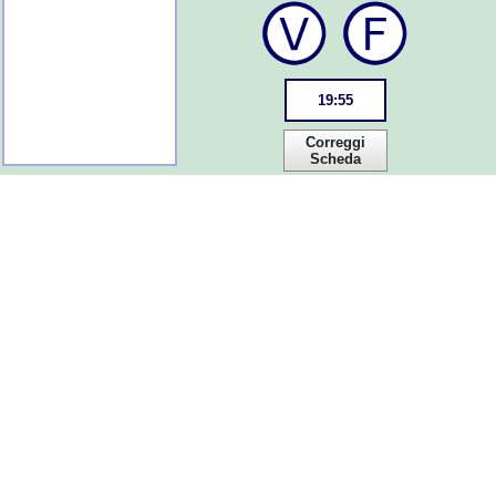
19
:
55
Correggi
Scheda