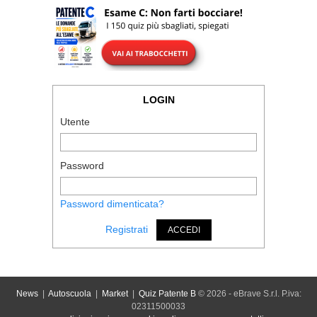
LOGIN
Utente
Password
Password dimenticata?
Registrati
ACCEDI
News
|
Autoscuola
|
Market
|
Quiz Patente B
© 2026 - eBrave S.r.l. P.iva:
02311500033