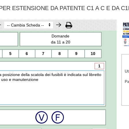
ER ESTENSIONE DA PATENTE C1 A C E DA C1
Domande
da 11 a 20
5
6
7
8
9
10
1
Ut
a posizione della scatola dei fusibili è indicata sul libretto
i uso e manutenzione
P