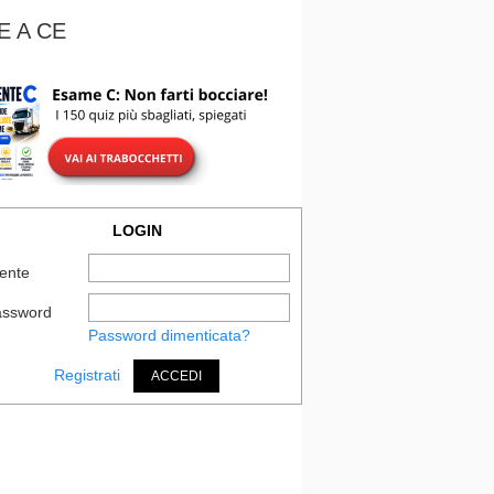
E A CE
LOGIN
ente
assword
Password dimenticata?
Registrati
ACCEDI