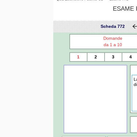
ESAME P
Scheda 772
Domande
da 1 a 10
1
2
3
4
L
d