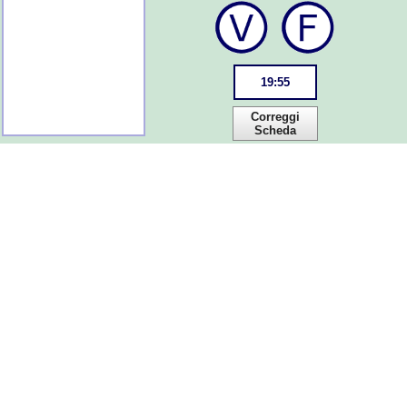
19
:
55
Correggi
Scheda