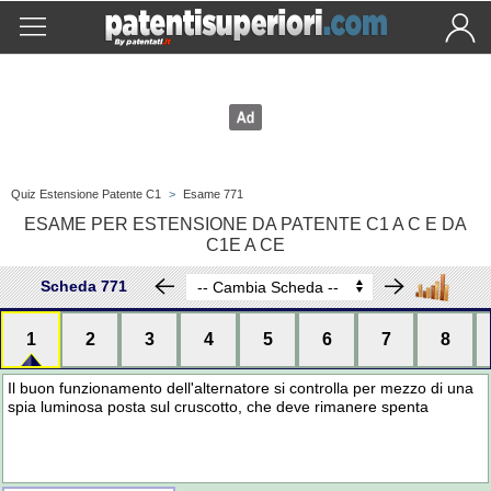
Quiz Estensione Patente C1
>
Esame 771
ESAME PER ESTENSIONE DA PATENTE C1 A C E DA
C1E A CE
Scheda 771
1
2
3
4
5
6
7
8
Il buon funzionamento dell'alternatore si controlla per mezzo di una
spia luminosa posta sul cruscotto, che deve rimanere spenta