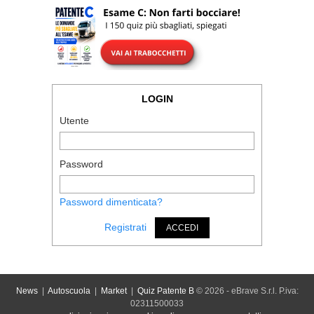
LOGIN
Utente
Password
Password dimenticata?
Registrati
ACCEDI
News
|
Autoscuola
|
Market
|
Quiz Patente B
© 2026 - eBrave S.r.l. P.iva:
02311500033