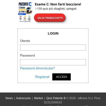
LOGIN
Utente
Password
Password dimenticata?
Registrati
ACCEDI
News
|
Autoscuola
|
Market
|
Quiz Patente B
© 2026 - eBrave S.r.l. P.iva:
02311500033