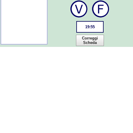
19
:
55
Correggi
Scheda