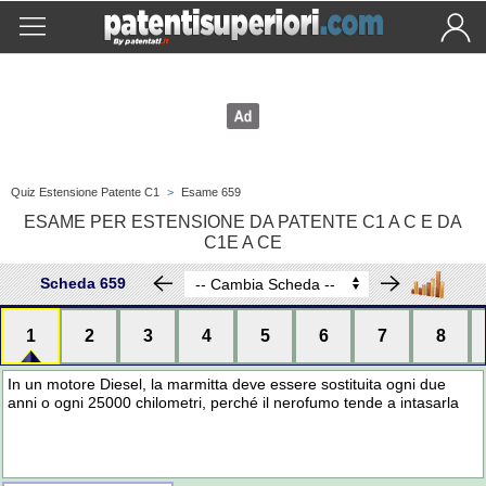
Quiz Estensione Patente C1
>
Esame 659
ESAME PER ESTENSIONE DA PATENTE C1 A C E DA
C1E A CE
Scheda 659
1
2
3
4
5
6
7
8
In un motore Diesel, la marmitta deve essere sostituita ogni due
anni o ogni 25000 chilometri, perché il nerofumo tende a intasarla