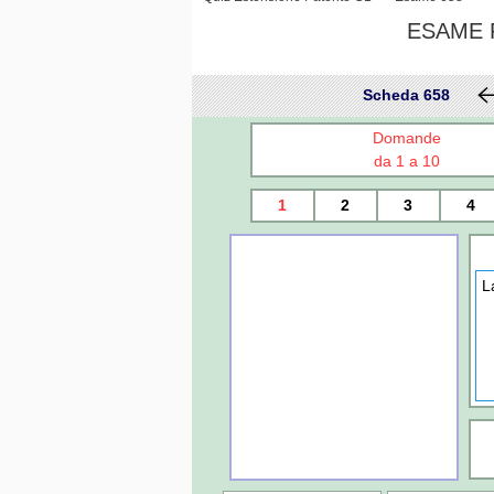
ESAME P
Scheda 658
Domande
da 1 a 10
1
2
3
4
L