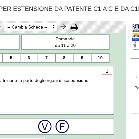
ER ESTENSIONE DA PATENTE C1 A C E DA C1
Domande
da 11 a 20
5
6
7
8
9
10
1
Ut
a frizione fa parte degli organi di sospensione
P