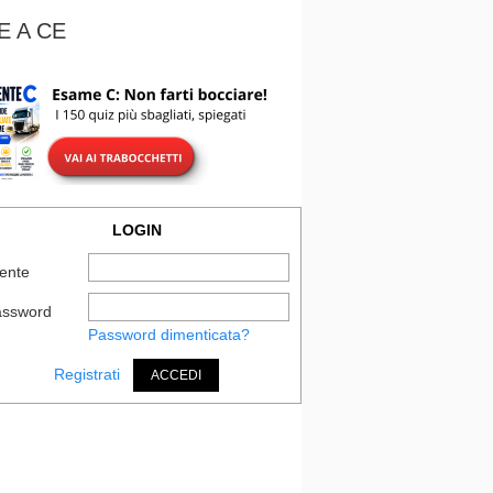
E A CE
LOGIN
ente
assword
Password dimenticata?
Registrati
ACCEDI