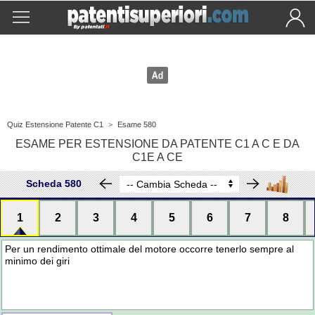
Quiz Estensione Patente C1
>
Esame 580
ESAME PER ESTENSIONE DA PATENTE C1 A C E DA
C1E A CE
Scheda 580
1
2
3
4
5
6
7
8
Per un rendimento ottimale del motore occorre tenerlo sempre al
minimo dei giri