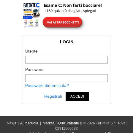
LOGIN
Utente
Password
Password dimenticata?
Registrati
ACCEDI
News
|
Autoscuola
|
Market
|
Quiz Patente B
© 2026 - eBrave S.r.l. P.iva:
02311500033