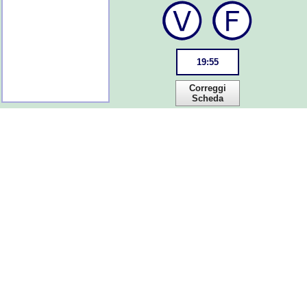
19
:
55
Correggi
Scheda