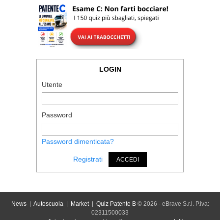
LOGIN
Utente
Password
Password dimenticata?
Registrati
ACCEDI
News
|
Autoscuola
|
Market
|
Quiz Patente B
© 2026 - eBrave S.r.l. P.iva:
02311500033