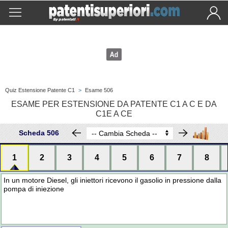
Quiz Estensione Patente C1
>
Esame 506
ESAME PER ESTENSIONE DA PATENTE C1 A C E DA
C1E A CE
Scheda 506
1
2
3
4
5
6
7
8
In un motore Diesel, gli iniettori ricevono il gasolio in pressione dalla
pompa di iniezione