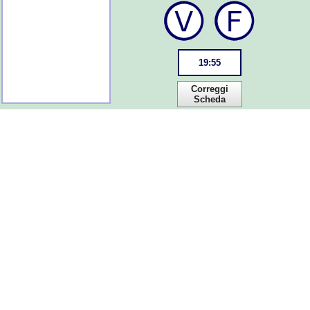
19
:
55
Correggi
Scheda