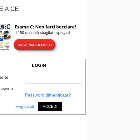
E A CE
LOGIN
ente
assword
Password dimenticata?
Registrati
ACCEDI