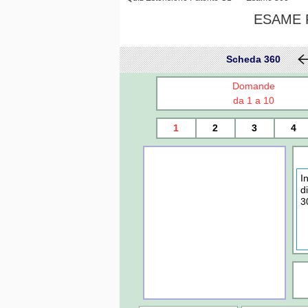
ESAME P
Scheda 360
Domande
da 1 a 10
1
2
3
4
I
d
3