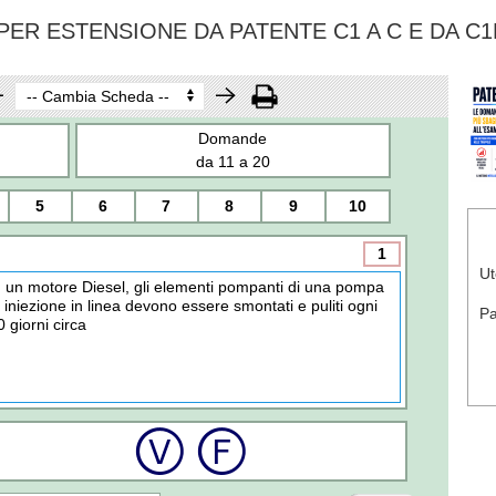
ER ESTENSIONE DA PATENTE C1 A C E DA C1
Domande
da 11 a 20
5
6
7
8
9
10
1
Ut
n un motore Diesel, gli elementi pompanti di una pompa
i iniezione in linea devono essere smontati e puliti ogni
P
0 giorni circa