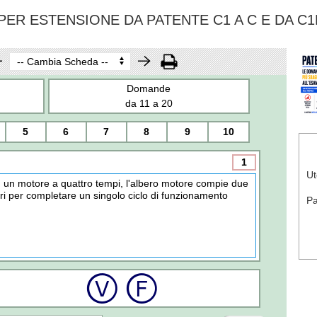
ER ESTENSIONE DA PATENTE C1 A C E DA C1
Domande
da 11 a 20
5
6
7
8
9
10
1
Ut
n un motore a quattro tempi, l'albero motore compie due
iri per completare un singolo ciclo di funzionamento
P