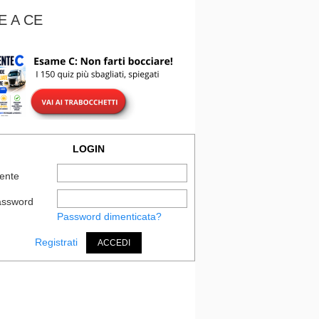
E A CE
LOGIN
ente
assword
Password dimenticata?
Registrati
ACCEDI