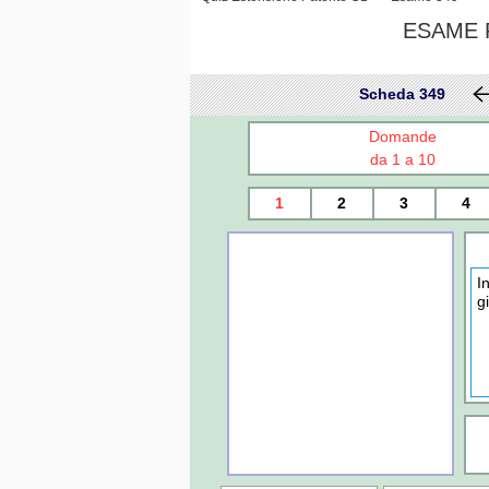
ESAME P
Scheda 349
Domande
da 1 a 10
1
2
3
4
I
g