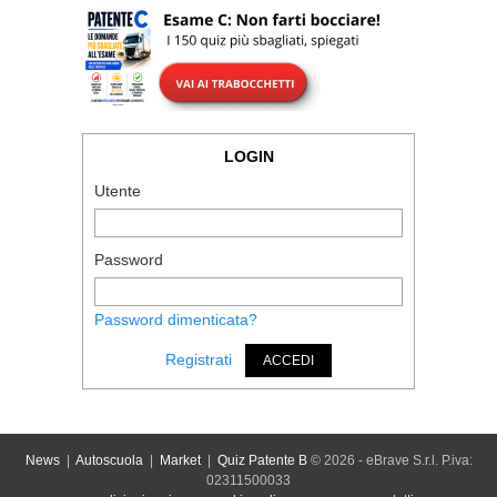
LOGIN
Utente
Password
Password dimenticata?
Registrati
ACCEDI
News
|
Autoscuola
|
Market
|
Quiz Patente B
© 2026 - eBrave S.r.l. P.iva:
02311500033