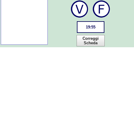
19
:
55
Correggi
Scheda