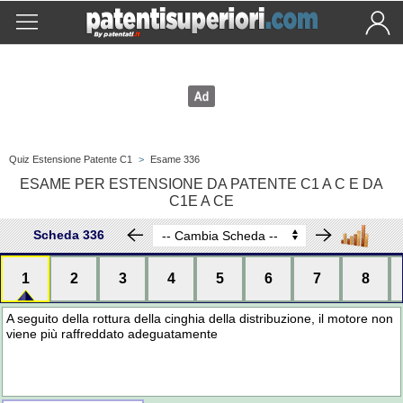
Quiz Estensione Patente C1
>
Esame 336
ESAME PER ESTENSIONE DA PATENTE C1 A C E DA
C1E A CE
Scheda 336
1
2
3
4
5
6
7
8
A seguito della rottura della cinghia della distribuzione, il motore non
viene più raffreddato adeguatamente