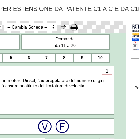
ER ESTENSIONE DA PATENTE C1 A C E DA C1
Domande
da 11 a 20
5
6
7
8
9
10
1
Ut
n un motore Diesel, l'autoregolatore del numero di giri
uò essere sostituito dal limitatore di velocità
P