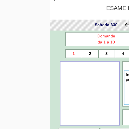
ESAME P
Scheda 330
Domande
da 1 a 10
1
2
3
4
I
p