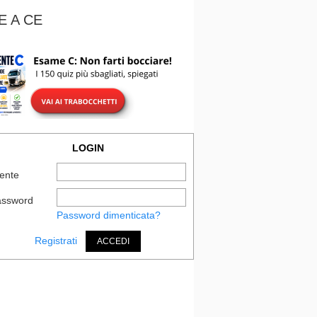
E A CE
LOGIN
ente
assword
Password dimenticata?
Registrati
ACCEDI