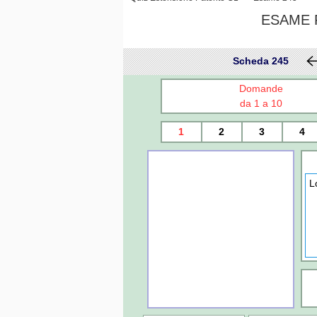
ESAME P
Scheda 245
Domande
da 1 a 10
1
2
3
4
L