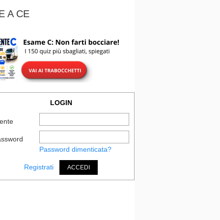
E A CE
LOGIN
ente
assword
Password dimenticata?
Registrati
ACCEDI