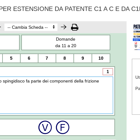
ER ESTENSIONE DA PATENTE C1 A C E DA C1
Domande
da 11 a 20
5
6
7
8
9
10
1
Ut
o spingidisco fa parte dei componenti della frizione
P