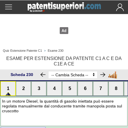
Quiz Estensione Patente C1
>
Esame 230
ESAME PER ESTENSIONE DA PATENTE C1 A C E DA
C1E A CE
Scheda 230
1
2
3
4
5
6
7
8
In un motore Diesel, la quantità di gasolio iniettata può essere
regolata manualmente dal conducente tramite manopola posta sul
cruscotto