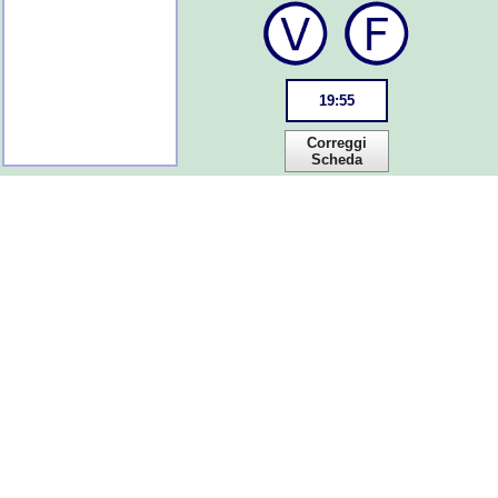
19
:
54
Correggi
Scheda