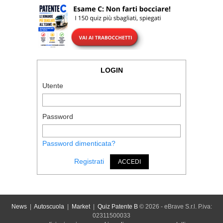
LOGIN
Utente
Password
Password dimenticata?
Registrati
ACCEDI
News
|
Autoscuola
|
Market
|
Quiz Patente B
© 2026 - eBrave S.r.l. P.iva:
02311500033