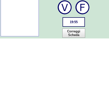
19
:
55
Correggi
Scheda