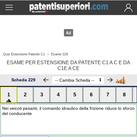
Quiz Estensione Patente C1
>
Esame 229
ESAME PER ESTENSIONE DA PATENTE C1 A C E DA
C1E A CE
Scheda 229
1
2
3
4
5
6
7
8
Nei veicoli pesanti, il comando idraulico della frizione riduce lo sforzo
del conducente