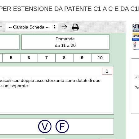
ER ESTENSIONE DA PATENTE C1 A C E DA C1
Domande
da 11 a 20
5
6
7
8
9
10
1
Ut
 veicoli con doppio asse sterzante sono dotati di due
rizioni separate
P