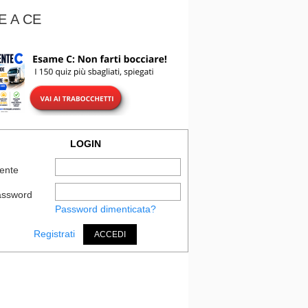
E A CE
LOGIN
ente
assword
Password dimenticata?
Registrati
ACCEDI