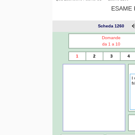
ESAME P
Scheda 1260
Domande
da 1 a 10
1
2
3
4
I
f