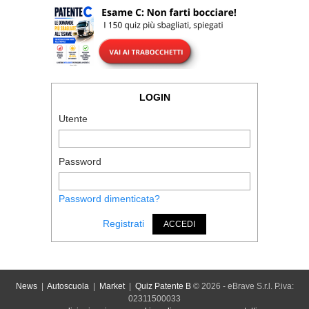
LOGIN
Utente
Password
Password dimenticata?
Registrati
ACCEDI
News
|
Autoscuola
|
Market
|
Quiz Patente B
© 2026 - eBrave S.r.l. P.iva:
02311500033