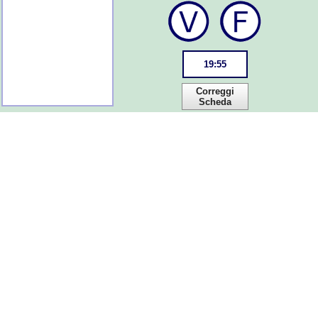
19
:
55
Correggi
Scheda