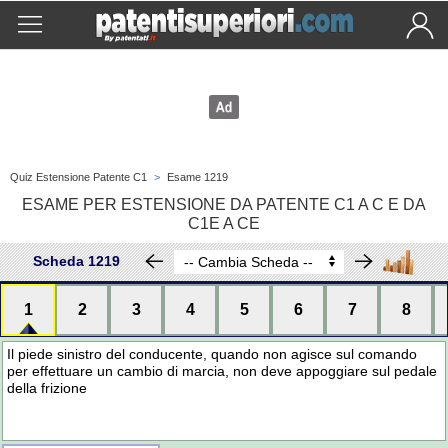
Quiz Estensione Patente C1
>
Esame 1219
ESAME PER ESTENSIONE DA PATENTE C1 A C E DA
C1E A CE
Scheda 1219
1
2
3
4
5
6
7
8
Il piede sinistro del conducente, quando non agisce sul comando
per effettuare un cambio di marcia, non deve appoggiare sul pedale
della frizione