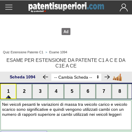
Quiz Estensione Patente C1
>
Esame 1094
ESAME PER ESTENSIONE DA PATENTE C1 A C E DA
C1E A CE
Scheda 1094
1
2
3
4
5
6
7
8
Nei veicoli pesanti le variazioni di massa tra veicolo carico e veicolo
scarico sono significative e quindi vengono utilizzati cambi con un
numero di rapporti superiore ai cambi utilizzati nei veicoli leggeri