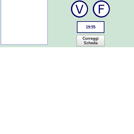
19
:
55
Correggi
Scheda