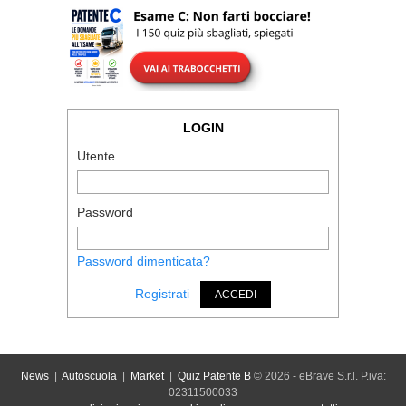
LOGIN
Utente
Password
Password dimenticata?
Registrati
ACCEDI
News
|
Autoscuola
|
Market
|
Quiz Patente B
© 2026 - eBrave S.r.l. P.iva:
02311500033