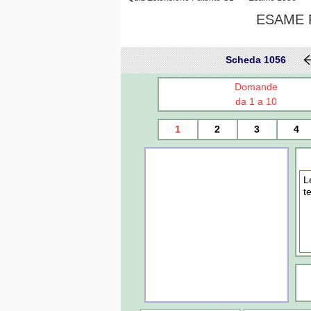
ESAME P
Scheda 1056
Domande
da 1 a 10
1
2
3
4
L
t