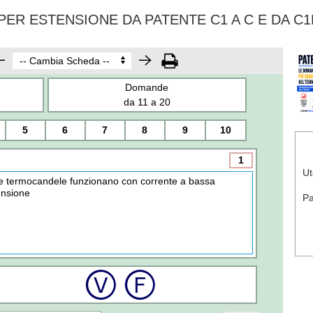
ER ESTENSIONE DA PATENTE C1 A C E DA C1
Domande
da 11 a 20
5
6
7
8
9
10
1
Ut
e termocandele funzionano con corrente a bassa
ensione
P