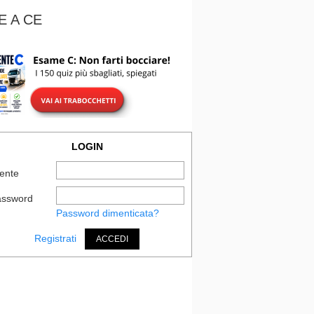
E A CE
LOGIN
ente
assword
Password dimenticata?
Registrati
ACCEDI