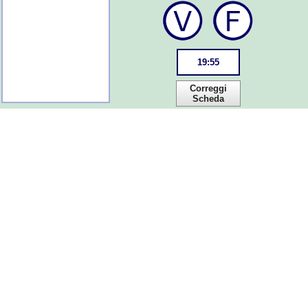
19
:
55
Correggi
Scheda