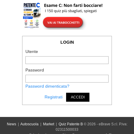
LOGIN
Utente
Password
Password dimenticata?
Registrati
ACCEDI
News
|
Autoscuola
|
Market
|
Quiz Patente B
© 2026 - eBrave S.r.l. P.iva:
02311500033