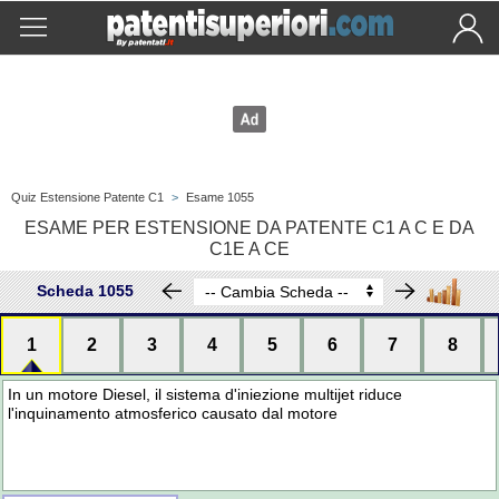
Quiz Estensione Patente C1
>
Esame 1055
ESAME PER ESTENSIONE DA PATENTE C1 A C E DA
C1E A CE
Scheda 1055
1
2
3
4
5
6
7
8
In un motore Diesel, il sistema d'iniezione multijet riduce
l'inquinamento atmosferico causato dal motore