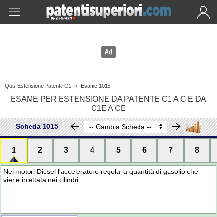
Quiz Estensione Patente C1
>
Esame 1015
ESAME PER ESTENSIONE DA PATENTE C1 A C E DA
C1E A CE
Scheda 1015
1
2
3
4
5
6
7
8
Nei motori Diesel l'acceleratore regola la quantità di gasolio che
viene iniettata nei cilindri