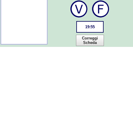
19
:
55
Correggi
Scheda