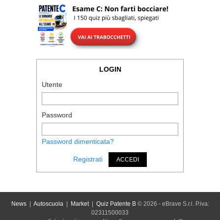
LOGIN
Utente
Password
Password dimenticata?
Registrati
ACCEDI
News
|
Autoscuola
|
Market
|
Quiz Patente B
© 2026 - eBrave S.r.l. P.iva:
02311500033